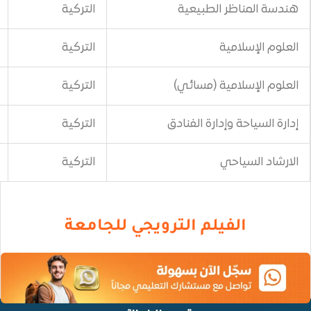
الطبيعية
التركية
600$
ة
التركية
800$
ية (مسائي)
التركية
1000$
دارة الفنادق
التركية
500$
ي
التركية
500$
يلم الترويجي للجامعة