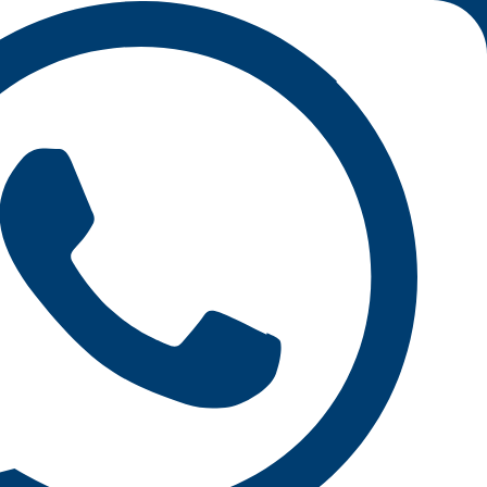
خطي
لى
لمحتوى