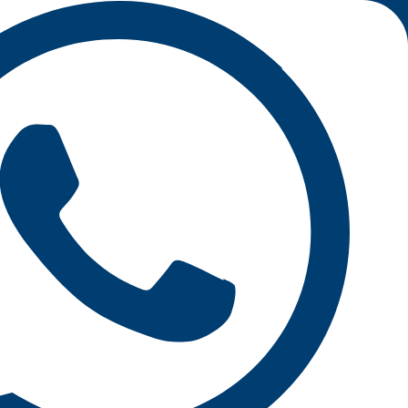
خطي
لى
لمحتوى